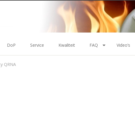
DoP
Service
Kwaliteit
FAQ
Video’s
ity QRNA