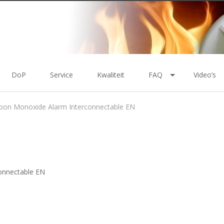
DoP
Service
Kwaliteit
FAQ
Video’s
bon Monoxide Alarm Interconnectable EN
onnectable EN