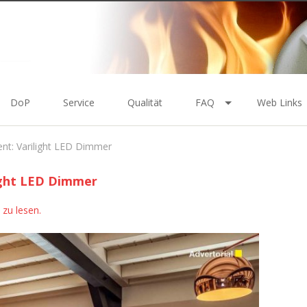
DoP
Service
Qualität
FAQ
Web Links
nt: Varilight LED Dimmer
ight LED Dimmer
 zu lesen.