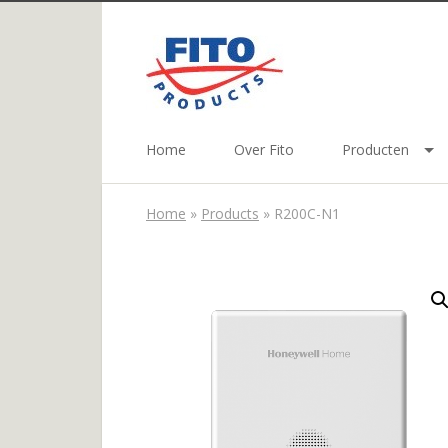
Home
Over Fito
Producten
Home
»
Products
»
R200C-N1