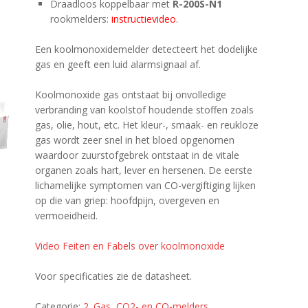
Draadloos koppelbaar met
R-200S-N1
rookmelders:
instructievideo
.
Een koolmonoxidemelder detecteert het dodelijke
gas en geeft een luid alarmsignaal af.
Koolmonoxide gas ontstaat bij onvolledige
verbranding van koolstof houdende stoffen zoals
gas, olie, hout, etc. Het kleur-, smaak- en reukloze
gas wordt zeer snel in het bloed opgenomen
waardoor zuurstofgebrek ontstaat in de vitale
organen zoals hart, lever en hersenen. De eerste
lichamelijke symptomen van CO-vergiftiging lijken
op die van griep: hoofdpijn, overgeven en
vermoeidheid.
Video Feiten en Fabels over koolmonoxide
Voor specificaties zie de datasheet.
Categorie:
2. Gas, CO2- en CO-melders