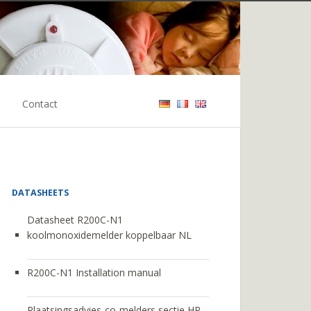
Contact
DATASHEETS
Datasheet R200C-N1
koolmonoxidemelder koppelbaar NL
R200C-N1 Installation manual
Plaatsingsadvies-co-melders sectie HR